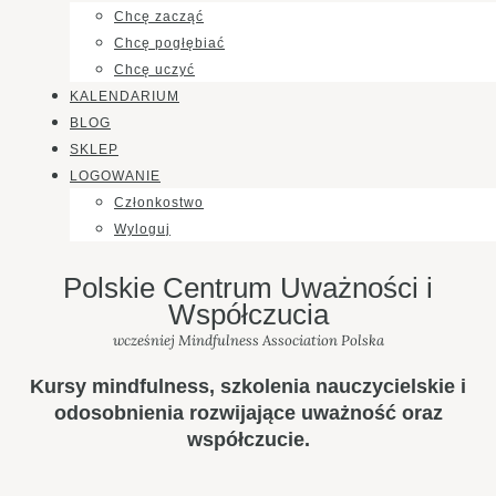
Chcę zacząć
Chcę pogłębiać
Chcę uczyć
KALENDARIUM
BLOG
SKLEP
LOGOWANIE
Członkostwo
Wyloguj
Polskie Centrum Uważności i
Współczucia
wcześniej Mindfulness Association Polska
Kursy mindfulness, szkolenia nauczycielskie i
odosobnienia rozwijające uważność oraz
współczucie.