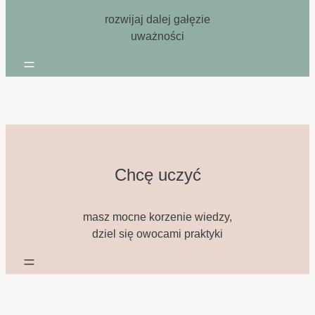
rozwijaj dalej gałęzie
uważności
=
Chcę uczyć
masz mocne korzenie wiedzy,
dziel się owocami praktyki
=