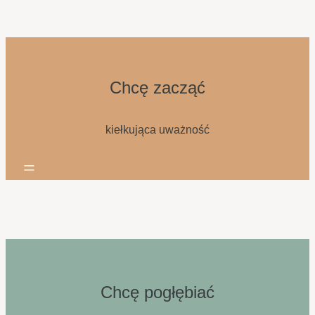
Chcę zacząć
kiełkująca uważność
=
Chcę pogłębiać