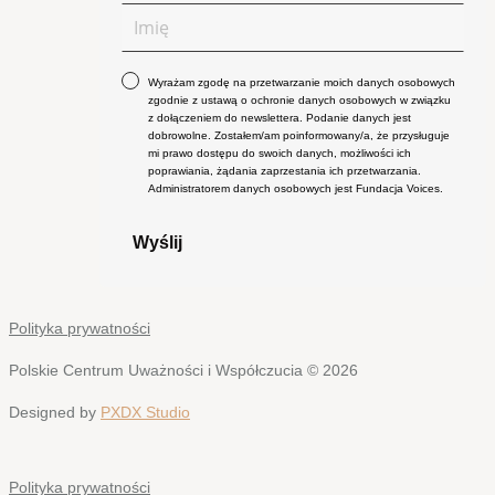
Wyrażam zgodę na przetwarzanie moich danych osobowych
zgodnie z ustawą o ochronie danych osobowych w związku
z dołączeniem do newslettera. Podanie danych jest
dobrowolne. Zostałem/am poinformowany/a, że przysługuje
mi prawo dostępu do swoich danych, możliwości ich
poprawiania, żądania zaprzestania ich przetwarzania.
Administratorem danych osobowych jest Fundacja Voices.
Wyślij
Polityka prywatności
Polskie Centrum Uważności i Współczucia © 2026
Designed by
PXDX Studio
Polityka prywatności