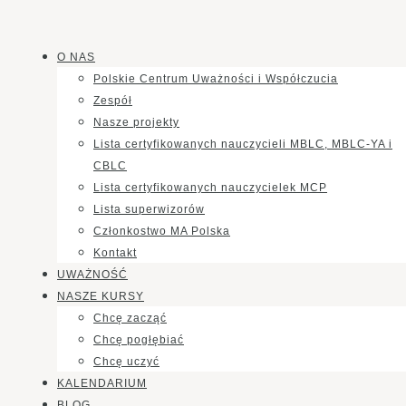
O NAS
Polskie Centrum Uważności i Współczucia
Zespół
Nasze projekty
Lista certyfikowanych nauczycieli MBLC, MBLC-YA i
CBLC
Lista certyfikowanych nauczycielek MCP
Lista superwizorów
Członkostwo MA Polska
Kontakt
UWAŻNOŚĆ
NASZE KURSY
Chcę zacząć
Chcę pogłębiać
Chcę uczyć
KALENDARIUM
BLOG