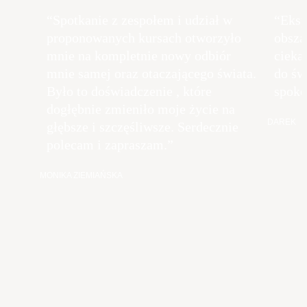
“Spotkanie z zespołem i udział w
“Eksp
proponowanych kursach otworzyło
obsza
mnie na kompletnie nowy odbiór
cieka
mnie samej oraz otaczającego świata.
do świ
Było to doświadczenie , które
spoko
dogłębnie zmieniło moje życie na
DAREK
głębsze i szczęśliwsze. Serdecznie
polecam i zapraszam.”
MONIKA ZIEMIAŃSKA