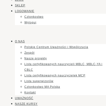
SKLEP
LOGOWANIE
Członkostwo
Wyloguj
O NAS
Polskie Centrum Uważności i Współczucia
Zespół
Nasze projekty
Lista certyfikowanych nauczycieli MBLC, MBLC-YA i
CBLC
Lista certyfikowanych nauczycielek MCP
Lista superwizorów
Członkostwo MA Polska
Kontakt
UWAŻNOŚĆ
NASZE KURSY