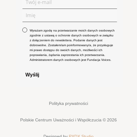
Wyrażam zgodę na przetwarzanie moich danych osobowych
zgodnie z ustawą o ochronie danych osobowych w związku
z dołączeniem do newslettera. Podanie danych jest
dobrowolne. Zostałem/am poinformowany/a, że przysługuje
mi prawo dostępu do swoich danych, możliwości ich
poprawiania, żądania zaprzestania ich przetwarzania.
Administratorem danych osobowych jest Fundacja Voices.
Wyślij
Polityka prywatności
Polskie Centrum Uważności i Współczucia © 2026
Designed by
PXDX Studio