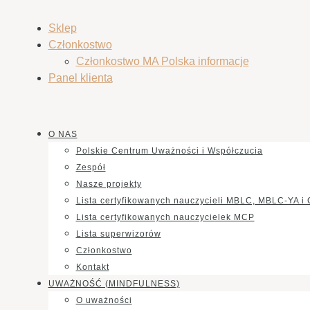
Sklep
Członkostwo
Członkostwo MA Polska informacje
Panel klienta
O NAS
Polskie Centrum Uważności i Współczucia
Zespół
Nasze projekty
Lista certyfikowanych nauczycieli MBLC, MBLC-YA i
Lista certyfikowanych nauczycielek MCP
Lista superwizorów
Członkostwo
Kontakt
UWAŻNOŚĆ (MINDFULNESS)
O uważności