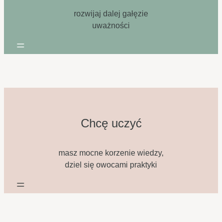
rozwijaj dalej gałęzie
uważności
=
Chcę uczyć
masz mocne korzenie wiedzy,
dziel się owocami praktyki
=