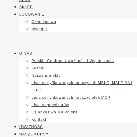
SKLEP
LOGOWANIE
Członkostwo
Wyloguj
O NAS
Polskie Centrum Uważności i Współczucia
Zespół
Nasze projekty
Lista certyfikowanych nauczycieli MBLC, MBLC-YA i
CBLC
Lista certyfikowanych nauczycielek MCP
Lista superwizorów
Członkostwo MA Polska
Kontakt
UWAŻNOŚĆ
NASZE KURSY