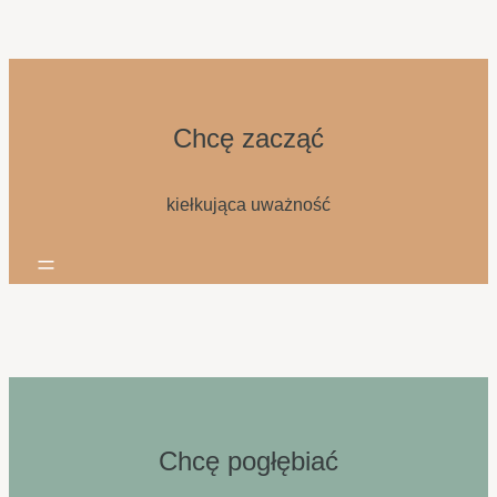
Chcę zacząć
kiełkująca uważność
=
Chcę pogłębiać