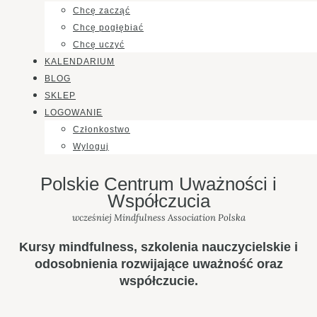
Chcę zacząć
Chcę pogłębiać
Chcę uczyć
KALENDARIUM
BLOG
SKLEP
LOGOWANIE
Członkostwo
Wyloguj
Polskie Centrum Uważności i
Współczucia
wcześniej Mindfulness Association Polska
Kursy mindfulness, szkolenia nauczycielskie i
odosobnienia rozwijające uważność oraz
współczucie.