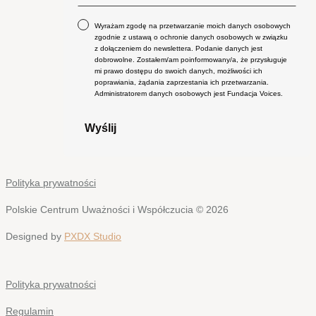
Wyrażam zgodę na przetwarzanie moich danych osobowych
zgodnie z ustawą o ochronie danych osobowych w związku
z dołączeniem do newslettera. Podanie danych jest
dobrowolne. Zostałem/am poinformowany/a, że przysługuje
mi prawo dostępu do swoich danych, możliwości ich
poprawiania, żądania zaprzestania ich przetwarzania.
Administratorem danych osobowych jest Fundacja Voices.
Wyślij
Polityka prywatności
Polskie Centrum Uważności i Współczucia © 2026
Designed by
PXDX Studio
Polityka prywatności
Regulamin