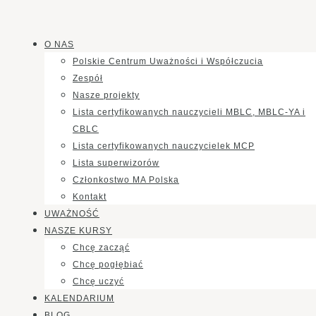
O NAS
Polskie Centrum Uważności i Współczucia
Zespół
Nasze projekty
Lista certyfikowanych nauczycieli MBLC, MBLC-YA i
CBLC
Lista certyfikowanych nauczycielek MCP
Lista superwizorów
Członkostwo MA Polska
Kontakt
UWAŻNOŚĆ
NASZE KURSY
Chcę zacząć
Chcę pogłębiać
Chcę uczyć
KALENDARIUM
BLOG