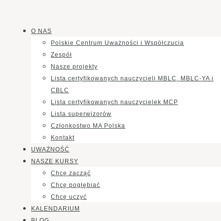
O NAS
Polskie Centrum Uważności i Współczucia
Zespół
Nasze projekty
Lista certyfikowanych nauczycieli MBLC, MBLC-YA i
CBLC
Lista certyfikowanych nauczycielek MCP
Lista superwizorów
Członkostwo MA Polska
Kontakt
UWAŻNOŚĆ
NASZE KURSY
Chcę zacząć
Chcę pogłębiać
Chcę uczyć
KALENDARIUM
BLOG