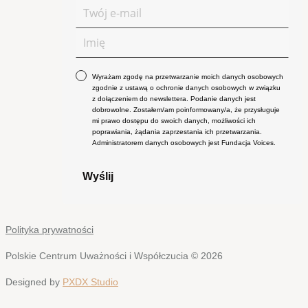
Wyrażam zgodę na przetwarzanie moich danych osobowych
zgodnie z ustawą o ochronie danych osobowych w związku
z dołączeniem do newslettera. Podanie danych jest
dobrowolne. Zostałem/am poinformowany/a, że przysługuje
mi prawo dostępu do swoich danych, możliwości ich
poprawiania, żądania zaprzestania ich przetwarzania.
Administratorem danych osobowych jest Fundacja Voices.
Wyślij
Polityka prywatności
Polskie Centrum Uważności i Współczucia © 2026
Designed by
PXDX Studio