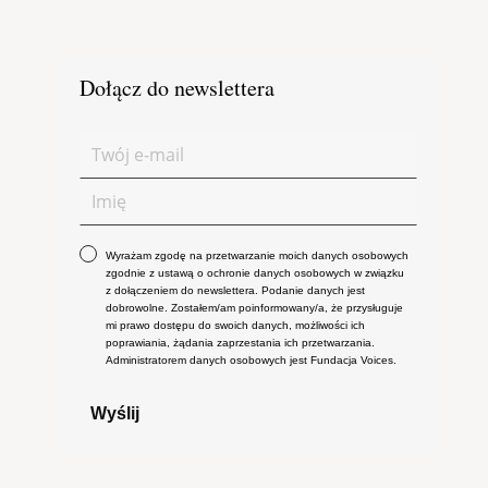
Dołącz do newslettera
Wyrażam zgodę na przetwarzanie moich danych osobowych
zgodnie z ustawą o ochronie danych osobowych w związku
z dołączeniem do newslettera. Podanie danych jest
dobrowolne. Zostałem/am poinformowany/a, że przysługuje
mi prawo dostępu do swoich danych, możliwości ich
poprawiania, żądania zaprzestania ich przetwarzania.
Administratorem danych osobowych jest Fundacja Voices.
Wyślij