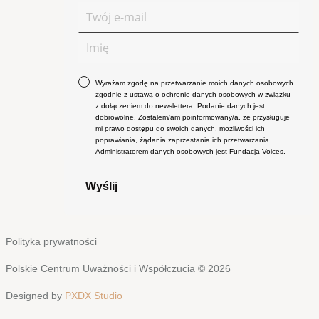
Wyrażam zgodę na przetwarzanie moich danych osobowych
zgodnie z ustawą o ochronie danych osobowych w związku
z dołączeniem do newslettera. Podanie danych jest
dobrowolne. Zostałem/am poinformowany/a, że przysługuje
mi prawo dostępu do swoich danych, możliwości ich
poprawiania, żądania zaprzestania ich przetwarzania.
Administratorem danych osobowych jest Fundacja Voices.
Wyślij
Polityka prywatności
Polskie Centrum Uważności i Współczucia © 2026
Designed by
PXDX Studio