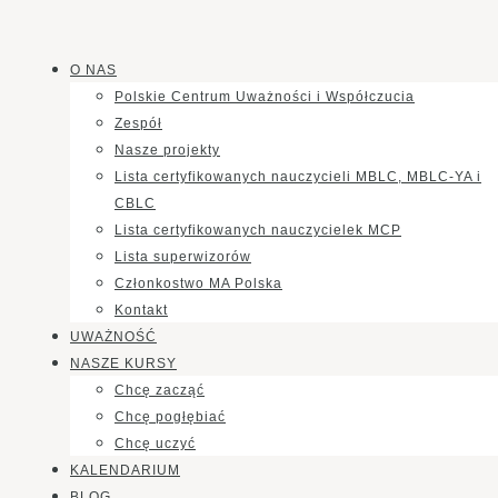
O NAS
Polskie Centrum Uważności i Współczucia
Zespół
Nasze projekty
Lista certyfikowanych nauczycieli MBLC, MBLC-YA i
CBLC
Lista certyfikowanych nauczycielek MCP
Lista superwizorów
Członkostwo MA Polska
Kontakt
UWAŻNOŚĆ
NASZE KURSY
Chcę zacząć
Chcę pogłębiać
Chcę uczyć
KALENDARIUM
BLOG