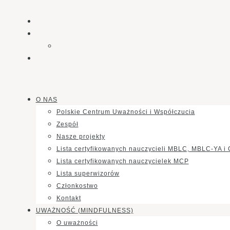
O NAS
Polskie Centrum Uważności i Współczucia
Zespół
Nasze projekty
Lista certyfikowanych nauczycieli MBLC, MBLC-YA i
Lista certyfikowanych nauczycielek MCP
Lista superwizorów
Członkostwo
Kontakt
UWAŻNOŚĆ (MINDFULNESS)
O uważności