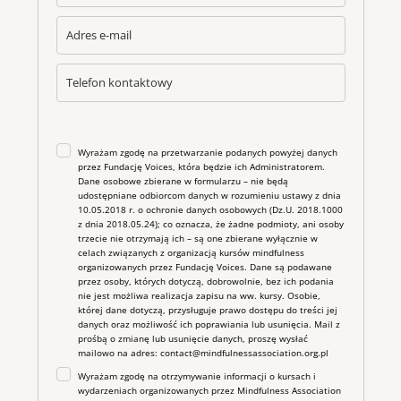
Wyrażam zgodę na przetwarzanie podanych powyżej danych
przez Fundację Voices, która będzie ich Administratorem.
Dane osobowe zbierane w formularzu – nie będą
udostępniane odbiorcom danych w rozumieniu ustawy z dnia
10.05.2018 r. o ochronie danych osobowych (Dz.U. 2018.1000
z dnia 2018.05.24); co oznacza, że żadne podmioty, ani osoby
trzecie nie otrzymają ich – są one zbierane wyłącznie w
celach związanych z organizacją kursów mindfulness
organizowanych przez Fundację Voices. Dane są podawane
przez osoby, których dotyczą, dobrowolnie, bez ich podania
nie jest możliwa realizacja zapisu na ww. kursy. Osobie,
której dane dotyczą, przysługuje prawo dostępu do treści jej
danych oraz możliwość ich poprawiania lub usunięcia. Mail z
prośbą o zmianę lub usunięcie danych, proszę wysłać
mailowo na adres: contact@mindfulnessassociation.org.pl
Wyrażam zgodę na otrzymywanie informacji o kursach i
wydarzeniach organizowanych przez Mindfulness Association