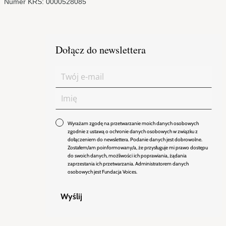
Numer KRS: 0000528085
Dołącz do newslettera
Wyrażam zgodę na przetwarzanie moich danych osobowych
zgodnie z ustawą o ochronie danych osobowych w związku z
dołączeniem do newslettera. Podanie danych jest dobrowolne.
Zostałem/am poinformowany/a, że przysługuje mi prawo dostępu
do swoich danych, możliwości ich poprawiania, żądania
zaprzestania ich przetwarzania. Administratorem danych
osobowych jest Fundacja Voices.
Wyślij