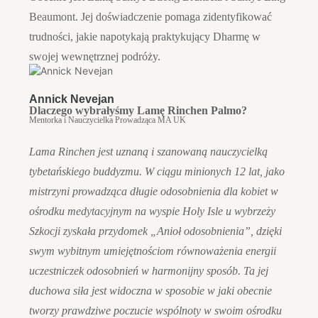
Beaumont. Jej doświadczenie pomaga zidentyfikować
trudności, jakie napotykają praktykujący Dharmę w
swojej wewnętrznej podróży.
Annick Nevejan
Dlaczego wybrałyśmy Lamę Rinchen Palmo?
Mentorka i Nauczycielka Prowadząca MA UK
Lama Rinchen jest uznaną i szanowaną nauczycielką
tybetańskiego buddyzmu. W ciągu minionych 12 lat, jako
mistrzyni prowadząca długie odosobnienia dla kobiet w
ośrodku medytacyjnym na wyspie Holy Isle u wybrzeży
Szkocji zyskała przydomek „Anioł odosobnienia”, dzięki
swym wybitnym umiejętnościom równoważenia energii
uczestniczek odosobnień w harmonijny sposób. Ta jej
duchowa siła jest widoczna w sposobie w jaki obecnie
tworzy prawdziwe poczucie wspólnoty w swoim ośrodku