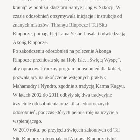
krainą” w pobliżu klasztoru Samye Ling w Szkocji. W
czasie odosobnień otrzymywała inicjacje i instrukcje od
znanych mistrzów, Thrangu Rinpocze i Tai Situ
Rinpocze, pomagał jej Lama Yeshe Losala i odwiedzał ją
Akong Rinpocze.
Po zakończeniu odosobnień na polecenie Akonga
Rinpocze przeniosła się na Holy Isle, „Świętą Wyspę”,
aby opracować roczny program odosobnień dla kobiet,
pozwalający na ukończenie wstępnych praktyk
Mahamudry i Nyndro, zgodnie z tradycją Karma Kagyu.
W latach 2002 do 2011 odbyły się dwa tradycyjne
trzyletnie odosobnienia oraz kilka jednorocznych
odosobnień, podczas których pełniła rolę nauczyciela
wspierającego.
W 2010 roku, po przyjęciu święceń zakonnych od Tai
Situ Rinpocze, otrzymała od Akonga Rinpocze tytuł