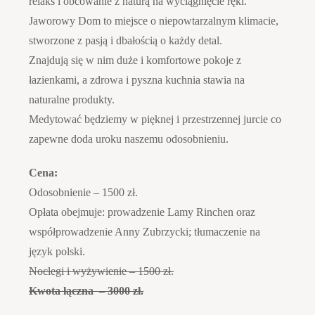
relaks i obcowanie z naturą na wyciągnięcie ręki.
Jaworowy Dom to miejsce o niepowtarzalnym klimacie,
stworzone z pasją i dbałością o każdy detal.
Znajdują się w nim duże i komfortowe pokoje z
łazienkami, a zdrowa i pyszna kuchnia stawia na
naturalne produkty.
Medytować będziemy w pięknej i przestrzennej jurcie co
zapewne doda uroku naszemu odosobnieniu.
Cena:
Odosobnienie – 1500 zł.
Opłata obejmuje: prowadzenie Lamy Rinchen oraz
współprowadzenie Anny Zubrzycki; tłumaczenie na
język polski.
Noclegi i wyżywienie – 1500 zł.
Kwota łączna – 3000 zł.