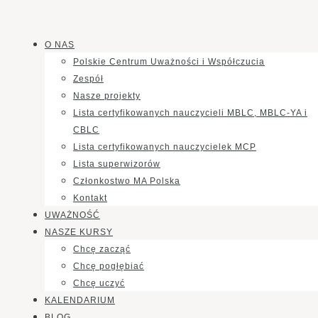
O NAS
Polskie Centrum Uważności i Współczucia
Zespół
Nasze projekty
Lista certyfikowanych nauczycieli MBLC, MBLC-YA i
CBLC
Lista certyfikowanych nauczycielek MCP
Lista superwizorów
Członkostwo MA Polska
Kontakt
UWAŻNOŚĆ
NASZE KURSY
Chcę zacząć
Chcę pogłębiać
Chcę uczyć
KALENDARIUM
BLOG