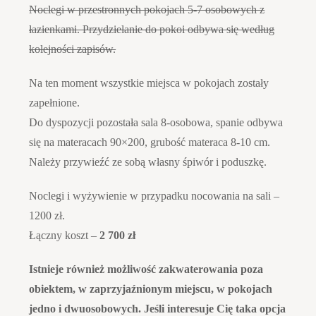
Noclegi w przestronnych pokojach 5-7 osobowych z
łazienkami. Przydzielanie do pokoi odbywa się według
kolejności zapisów.
Na ten moment wszystkie miejsca w pokojach zostały
zapełnione.
Do dyspozycji pozostała sala 8-osobowa, spanie odbywa
się na materacach 90×200, grubość materaca 8-10 cm.
Należy przywieźć ze sobą własny śpiwór i poduszkę.
Noclegi i wyżywienie w przypadku nocowania na sali –
1200 zł.
Łączny koszt –
2 700 zł
Istnieje również możliwość zakwaterowania poza
obiektem, w zaprzyjaźnionym miejscu, w pokojach
jedno i dwuosobowych. Jeśli interesuje Cię taka opcja